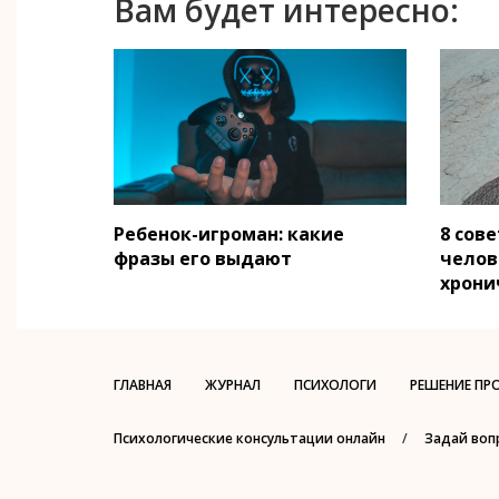
Вам будет интересно:
Ребенок-игроман: какие
8 сов
фразы его выдают
челов
хрони
ГЛАВНАЯ
ЖУРНАЛ
ПСИХОЛОГИ
РЕШЕНИЕ ПР
Психологические консультации онлайн
/
Задай воп