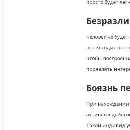
просто будет легч
Безразли
Человек не будет
происходит в сос
чтобы построенна
проявлять интере
Боязнь п
При нахождении в
активных действий
Такой индивид уб