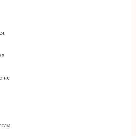
я,
не
о не
если