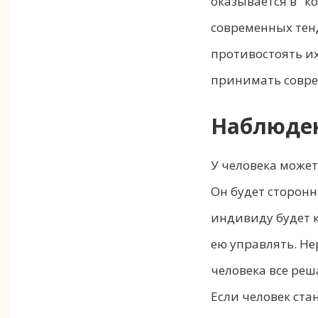
оказывается в "к
современных тенд
противостоять их
принимать совре
Наблюден
У человека может
Он будет сторонн
индивиду будет к
ею управлять. Нер
человека все реш
Если человек ста