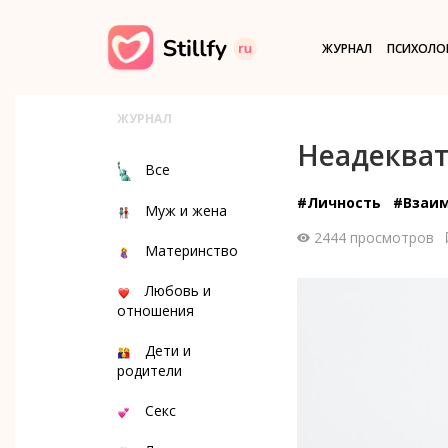
ЖУРНАЛ
ПСИХОЛО
ЖУРНАЛ
Неадекват
Все
#Личность
#Взаи
Муж и жена
2444 просмотров
Материнство
Любовь и
отношения
Дети и
родители
Секс