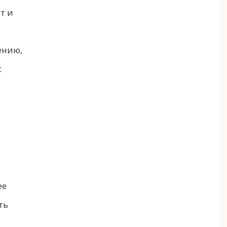
т и
ению,
с
ее
ть