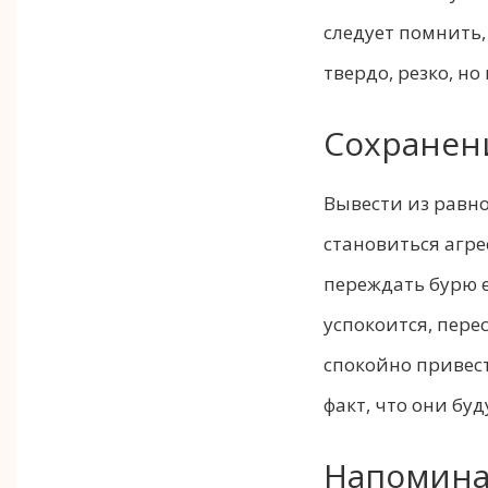
следует помнить,
твердо, резко, но
Сохранен
Вывести из равно
становиться агр
переждать бурю 
успокоится, пере
спокойно привест
факт, что они бу
Напомина