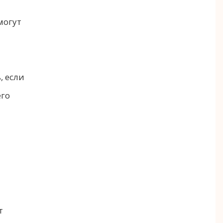
могут
, если
его
т