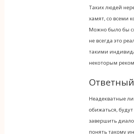
Таких людей нер
хамят, со всеми 
Можно было бы ск
не всегда это ре
такими индивида
некоторым реко
Ответный
Неадекватные ли
обижаться, будут
завершить диало
понять такому ин